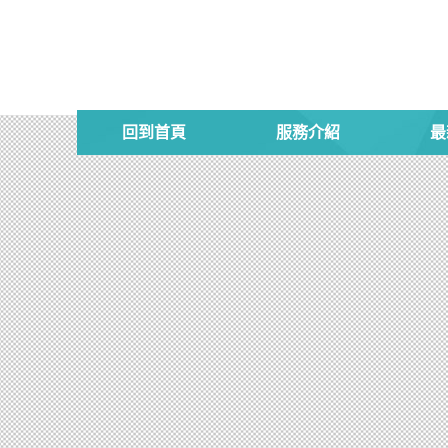
回到首頁
服務介紹
最
大台中居家清潔
從美術及程式的來看，其實我們都還蠻期
本身，直接將整體 UI 與 UX 抄到
以做的跟我一樣。另一方面從程式來看，
有去研究過我們的程式，這對我們來說其
們。
詳細內容 »
台中居家清潔方案