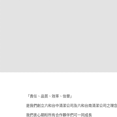
南投縣環保局廢管科長吳啟文說，長期觀
紙、洗碗精、洗衣精、洗手乳、牙膏、肥
布、微波爐的防熱套也不錯，但筆、便條
說，最想要的兌換品是衛生紙，因為它最
方便，且送的筆不見得好寫，容易斷水
詳細內容 »
台中居家清潔服務
「這是資源回收利用的活廣告」芎林鄉清
室的構想，一有想法，清潔隊員也留意，
放置休息室內、外，如此一來，清潔隊員
「挖寶」，最主要的是，做了資源回收再
收，南投縣環保局發現兌換品越實用，越
詳細內容 »
台中清潔公司
「責任、品質、效率、信譽」
櫃子裡厚厚的一層塵灰交給專業的我們 石
是我們創立六和台中清潔公司及六和台南清潔公司之理
清潔公司前往清潔5.給您最滿意的服務。
我們衷心期盼所有合作夥伴們可一同成長
燒餐 廳北 海道聚鍋頤養膳房素食餐廳 