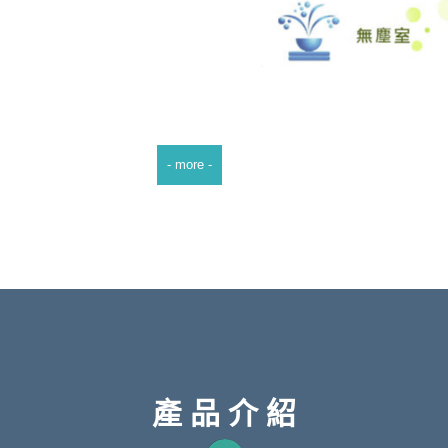
櫃高雄夢時代空調水塔台南成功大學
，大台中清潔公司
- more -
24年清潔公司價目表詳解
清潔服務，以滿足您不同場所的需求。以下是我們主
常清潔：我們的專業清潔人員將定期訪問您的家，進
處理、家具擦拭等，確保您的家庭環境清新整潔。辦
產 品 介 紹
員工幸福感，我們提供專業的 辦公室清潔服務，包括
的辦公室環境始終保持整潔和舒適。