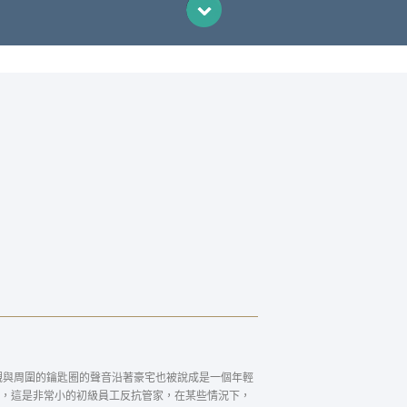
觀與周圍的鑰匙圈的聲音沿著豪宅也被說成是一個年輕
，這是非常小的初級員工反抗管家，在某些情況下，
工人，因為前者的社會層次結構的一部分，是負責每一個角
）台中居家清潔是上層的家僕，傳統上家酒使管理層和其
調用台中居家清潔。