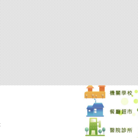
察發現，兌換品越實用越受歡迎，像是清潔用品衛生
皂等，因是生活必備也是消耗品最受青睞，另外像抹
紙、馬克杯、保溫瓶則較不受歡迎。南投縣民劉小姐
實用，至於最不想拿到的宣導品則是筆，因為筆取得
潔隊長三仁壽說，兩年多前就有利用回收物打造休息
每次收回資源物，都會注意堪用物品，經過清理後，
有漂亮的休息室，民眾也有理想的洽公場所，還可來
利用的示範。為了鼓勵民眾做好垃圾分類及廢棄物回
受歡迎，回收量越踴躍。
材保養石材美容處理方式不同，前往清潔5. 六和台中
念
 營業場所王品集團西堤餐廳品田牧場餐廳舒果餐廳 原
永豐棧酒店 苗栗錦水國小民生國小嘉義高工台中軍功路