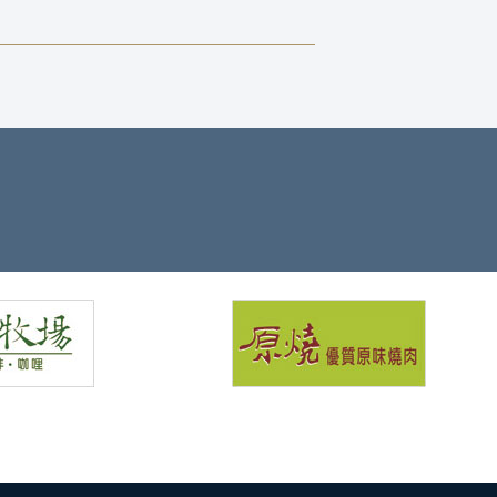
y're放置在除了女朋友，六名員工（廚師，男僕，三，四女
家是女主人的代理，負責監督廚師，超過展位Tsukai以外的
管家巴特勒位於一樣僕人台中裝潢清潔公司
天的活動範圍基本上是自由和多樣性，動作是自決原
用。 在一系列這樣的家庭主婦行動的預期商場和電影
 體育俱樂部和各種文化中心將在我們的活躍打開家庭主
進行好了，台中裝潢清潔
濟體如菲律賓站出來 。 台中清潔打掃雖然婦女的社會
有得到增強，已經分析是由於不斷增長的需求管家採
從國家的一面，比如接受目的地國家的優勢，有一個高的
，為國內工人的需求不太可能下降，並穩定也有一個