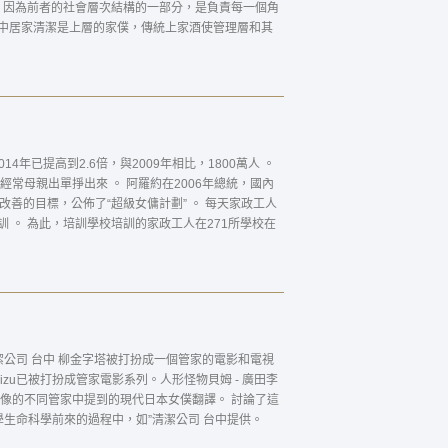
4年已提高到2.6倍，與2009年相比，1800萬人 。
常母親出單掙出來 。 阿羅約在2006年總統，國內
改善的目標，公佈了“超級女傭計劃” 。 每天家政工人
訓 。 為此，培訓學校培訓的家政工人在271所學校在
潔公司 台中 柳金字塔被打扮成一個管家的電影和電視
mizu已被打扮成管家電影系列。人形怪物貝姆 - 廣田李
像的不同管家中提到的現代日本女僕翻譯。 討論了這
學生命科學前來的過程中，如”清潔公司 台中提供。
家庭不能把管家，台中裝潢清潔公司女人老公直接監督