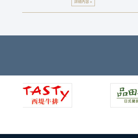
女僕。 五，至少在家裡管家是usuall
職工）被聘用[5] 。位置 [ 編輯源 ]管
所有女性員工。 管家除了被置於何地，
詳細內容 »
台中裝潢清潔
工資的工人正在的關係，台中裝潢清潔白
來的右邊，有一個甚至在經濟實力相對備
院 ，從中午平日商業設施，如Open，
婦友善，家庭主婦如女性的折扣服務已經
詳細內容 »
台中清潔打掃
中國，巴西，印度，印度尼西亞，新興經
進步與經濟增長隨之而來，福利制度並沒
取的房子照顧 。 在另一方面派出如果
可能性降低工人陷入經濟危機的建設工作