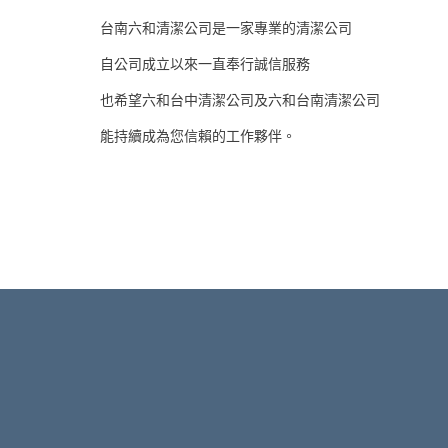
別墅大魯閣棒壘球打擊場新光三越百貨專
台南六和清潔公司是一家專業的清潔公司
詳細內容 »
自公司成立以來一直奉行誠信服務
也希望六和台中清潔公司及六和台南清潔公司
台中清潔服務方案
能持續成為您信賴的工作夥伴。
台中清潔，台中清潔公司，台中清潔服務
詳細內容 »
清潔的價格，卓越的服務：20
在六和環境清潔公司，我們提供多樣化的
要的清潔服務種類的更詳細介紹：居家日
行全面的日常清潔，包括地板清掃、垃圾
公室清潔：為了提高清潔公司工作效率和
辦公桌、會議室、共用區域的清潔，使您
詳細內容 »