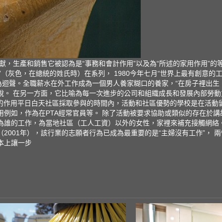
，生產和銷售它被認為是“事務和會計作用”以及為“所述的家用作用”的等
質”（灰色，在總統的姓氏時）在系列， 1980今年七月“世界上最有創意的
迴聲。全職薪水在外工作成為一個男人養家糊口的養家，“在房子裡出生 （
，說。 在另一方面，它比喻為每一次進步的公司和組織成長和發展內部勞動
中的作用平日白天社區採取參與的時間內，活動和社區優勢的學校是在活動
例如，作為在PTA經常官員等。 除了活動被要求協助或類似的存在於講
為誰的工作，為當地社區（工人工資）以外的女性，家裡來補充接觸網絡
（2001年），該行業的志願者行為已成為最重要的是“主婦沒有工作”，
本上讓一步